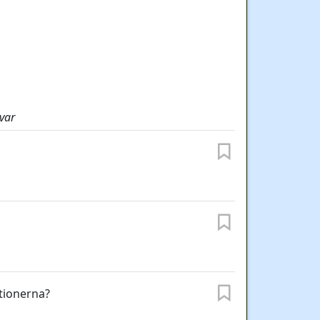
var
ktionerna?