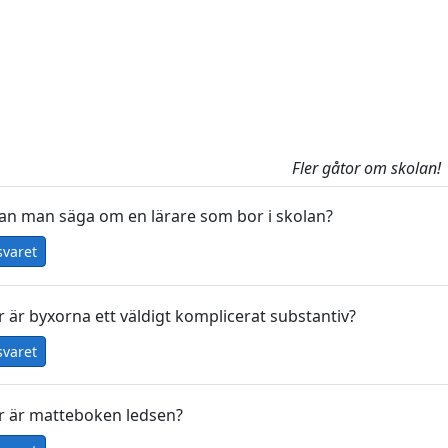
Fler gåtor om skolan!
an man säga om en lärare som bor i skolan?
svaret
r är byxorna ett väldigt komplicerat substantiv?
svaret
r är matteboken ledsen?