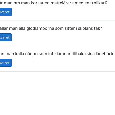
år man om man korsar en mattelärare med en trollkarl?
svaret
allar man alla glödlamporna som sitter i skolans tak?
svaret
an man kalla någon som inte lämnar tillbaka sina låneböck
svaret