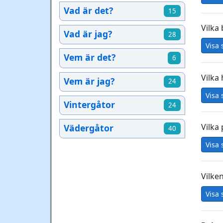
Vad är det?
15
Vilka
Vad är jag?
28
Visa 
Vem är det?
6
Vilka
Vem är jag?
24
Visa 
Vintergåtor
24
Vilka 
Vädergåtor
40
Visa 
Vilke
Visa 