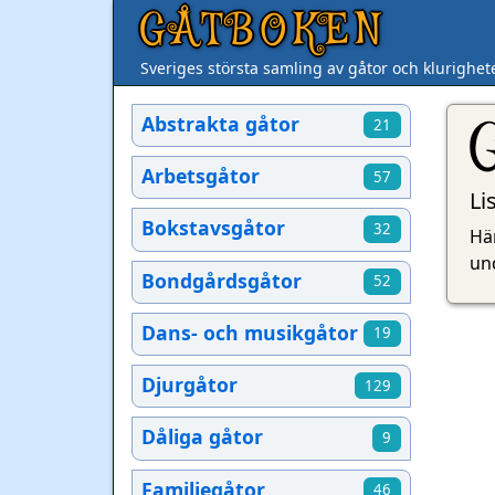
GÅTBOKEN
Sveriges största samling av gåtor och klurighet
Abstrakta gåtor
21
Arbetsgåtor
57
Li
Bokstavsgåtor
32
Här
und
Bondgårdsgåtor
52
Dans- och musikgåtor
19
Djurgåtor
129
Dåliga gåtor
9
Familjegåtor
46