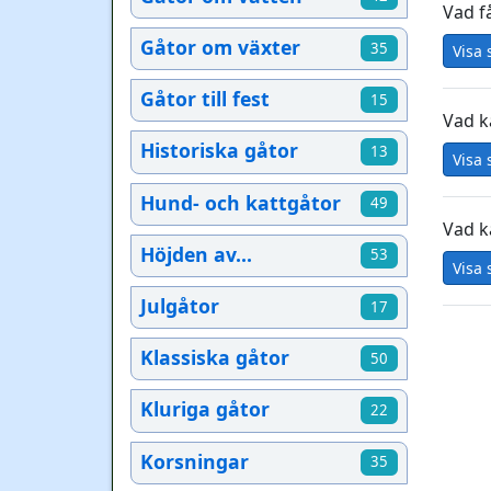
Vad f
Gåtor om växter
35
Visa 
Gåtor till fest
15
Vad k
Historiska gåtor
13
Visa 
Hund- och kattgåtor
49
Vad k
Höjden av...
53
Visa 
Julgåtor
17
Klassiska gåtor
50
Kluriga gåtor
22
Korsningar
35