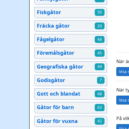
Fiskgåtor
50
Fräcka gåtor
20
Fågelgåtor
48
Föremålsgåtor
45
När är
Geografiska gåtor
44
Visa 
Godisgåtor
7
När t
Gott och blandat
48
Visa 
Gåtor för barn
63
På vi
Gåtor för vuxna
42
Visa 