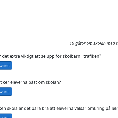
19 gåtor om skolan med s
 det extra viktigt att se upp för skolbarn i trafiken?
svaret
ycker eleverna bäst om skolan?
svaret
lken skola är det bara bra att eleverna valsar omkring på le
svaret