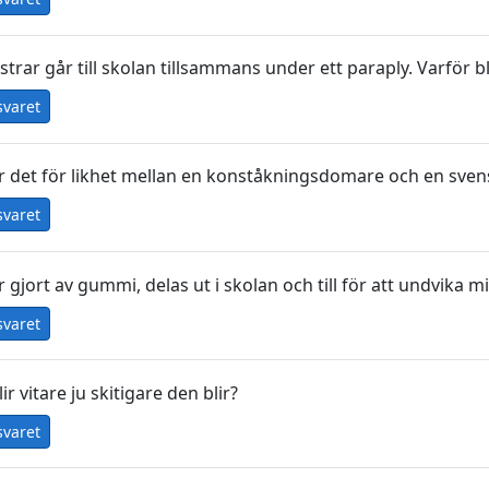
strar går till skolan tillsammans under ett paraply. Varför bl
svaret
r det för likhet mellan en konståkningsdomare och en sven
svaret
 gjort av gummi, delas ut i skolan och till för att undvika m
svaret
ir vitare ju skitigare den blir?
svaret