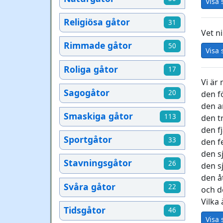
Visa 
Religiösa gåtor
31
Vet ni
Rimmade gåtor
50
Visa 
Roliga gåtor
17
Vi är 
Sagogåtor
20
den fö
den a
Smaskiga gåtor
113
den tr
den fj
Sportgåtor
33
den fe
den sj
Stavningsgåtor
26
den s
den å
Svåra gåtor
22
och d
Vilka 
Tidsgåtor
46
Visa 