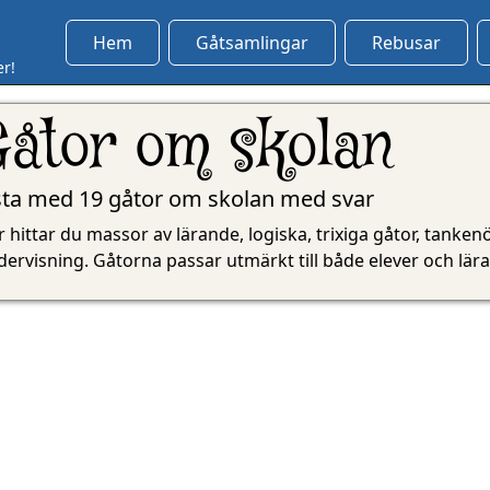
Hem
Gåtsamlingar
Rebusar
er!
Gåtor om skolan
sta med 19 gåtor om skolan med svar
 hittar du massor av lärande, logiska, trixiga gåtor, tanke
ervisning. Gåtorna passar utmärkt till både elever och lärar