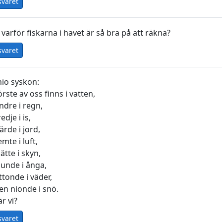
svaret
 varför fiskarna i havet är så bra på att räkna?
svaret
nio syskon:
rste av oss finns i vatten,
ndre i regn,
edje i is,
ärde i jord,
mte i luft,
ätte i skyn,
junde i ånga,
ttonde i väder,
en nionde i snö.
är vi?
svaret