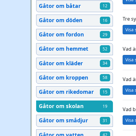
Gåtor om båtar
12
Tre sy
Gåtor om döden
16
Visa 
Gåtor om fordon
29
Gåtor om hemmet
Vad ä
52
Visa 
Gåtor om kläder
34
Gåtor om kroppen
58
Vad är
Visa 
Gåtor om rikedomar
15
Gåtor om skolan
19
Vad bl
Gåtor om smådjur
Visa 
31
Gåtor om vatten
42