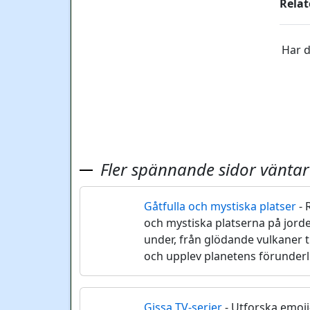
Relat
Har d
Fler spännande sidor väntar
Gåtfulla och mystiska platser
- 
🏞️
och mystiska platserna på jord
under, från glödande vulkaner t
och upplev planetens förunderl
Gissa TV-serier
- Utforska emoji-