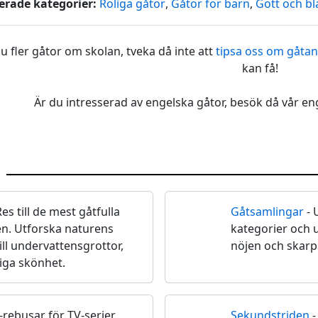
erade kategorier:
Roliga gåtor
,
Gåtor för barn
,
Gott och bl
u fler gåtor om skolan, tveka då inte att
tipsa oss om gåtan
kan få!
Är du intresserad av engelska gåtor, besök då vår en
Res till de mest gåtfulla
Gåtsamlingar
- 
📝
en. Utforska naturens
kategorier och
ill undervattensgrottor,
nöjen och skarp
iga skönhet.
rebusar för TV-serier.
Sekundstriden
-