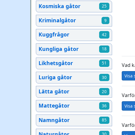
Kosmiska gåtor
25
Kriminalgåtor
9
Kuggfrågor
42
Kungliga gåtor
18
Likhetsgåtor
51
Vad k
Visa 
Luriga gåtor
30
Lätta gåtor
20
Varfö
Mattegåtor
Visa 
36
Namngåtor
85
Varfö
Naturgåtor
30