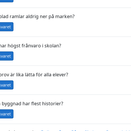
 blad ramlar aldrig ner på marken?
svaret
 har högst frånvaro i skolan?
svaret
prov är lika lätta för alla elever?
svaret
n byggnad har flest historier?
svaret