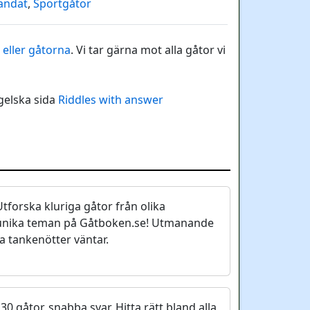
andat
,
Sportgåtor
 eller gåtorna
. Vi tar gärna mot alla gåtor vi
gelska sida
Riddles with answer
Utforska kluriga gåtor från olika
 unika teman på Gåtboken.se! Utmanande
a tankenötter väntar.
 30 gåtor, snabba svar. Hitta rätt bland alla