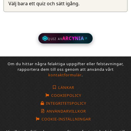
Välj bara ett quiz och sätt igång.
ARCYNIA
QUIZ AV
Om du hittar några felaktiga uppgifter eller felstavningar,
rapportera dem till oss genom att använda vårt
kontaktformulär
.
LÄNKAR
COOKIEPOLICY
INTEGRITETSPOLICY
ANVÄNDARVILLKOR
COOKIE-INSTÄLLNINGAR