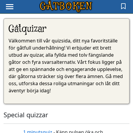
GÅTBOKEN
Gåtquizar
Välkommen till vår quizsida, ditt nya favoritställe
för gåtfull underhållning! Vi erbjuder ett brett
utbud av quizar, alla fyllda med tolv fängslande
gåtor och fyra svarsalternativ. Vårt fokus ligger på
att ge en spännande och engagerande upplevelse,
där gåtorna sträcker sig över flera ämnen. Gå med
oss, utforska dessa roliga utmaningar och låt ditt
äventyr börja idag!
Special quizzar
1 minutsquiz
- Känn pulsen öka och