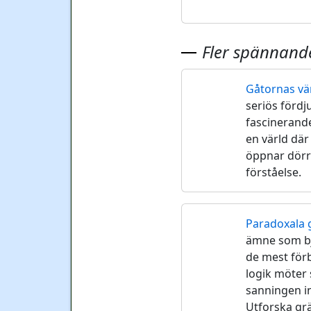
Fler spännande
Gåtornas vä
🧩
seriös fördj
fascinerande
en värld där
öppnar dörr
förståelse.
Paradoxala 
🌀
ämne som bju
de mest förb
logik möter 
sanningen int
Utforska gr