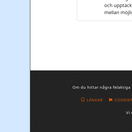
och upptäck
mellan möjl
Om du hittar några felaktiga 
LÄNKAR
COOKIE
Vi 