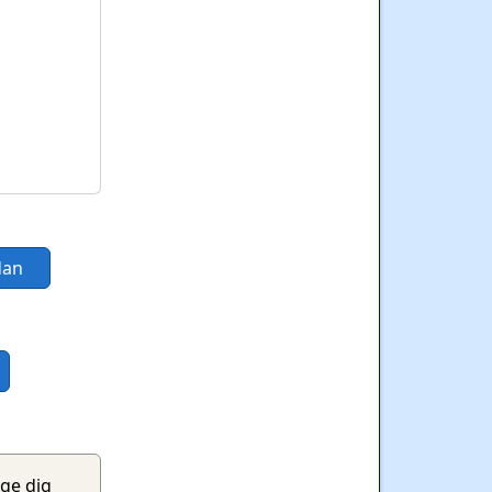
idan
ge dig