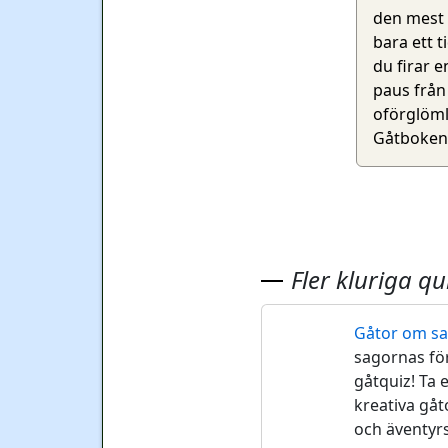
den mest 
bara ett t
du firar e
paus från 
oförglöml
Gåtboken 
Fler kluriga qu
Gåtor om sa
🏰
sagornas för
gåtquiz! Ta
kreativa gåto
och äventyr