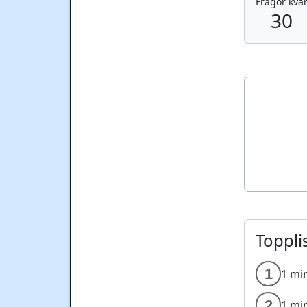
Frågor kva
30
Toppli
1
1 mi
2
1 mi