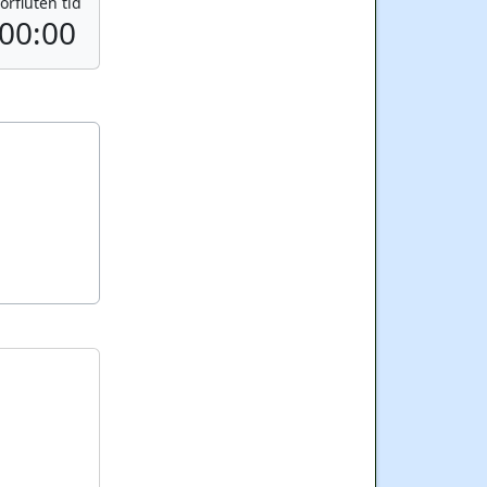
örfluten tid
00:00