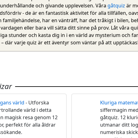
underhållande och givande upplevelsen. Våra
gåtquiz
är m
idsfördriv - de är en fantastisk aktivitet för alla tillfällen, oa
n familjehändelse, har en vänträff, har det tråkigt i bilen, b
vardagen eller bara vill sätta ditt sinne på prov. Låt våra qu
iga stunder och kasta dig in i en värld av mysterium och fan
– där varje quiz är ett äventyr som väntar på att upptäckas
izar
gans värld
- Utforska
Kluriga matemat
🧮
trollande värld i detta
siffermagin me
 en magisk resa genom 12
gåtquiz. 12 klu
r, perfekt för alla åldrar
utmanar ditt lo
ssökande.
numeriska skickl