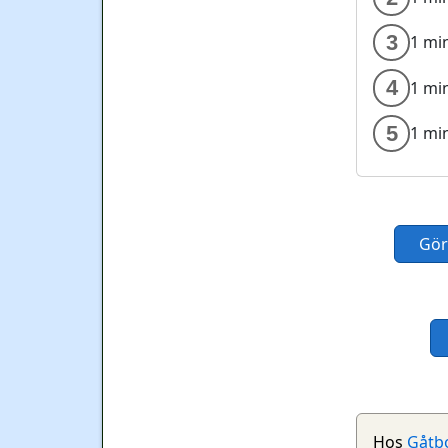
3
1 mi
4
1 mi
5
1 mi
Gör
Hos
Gåtb