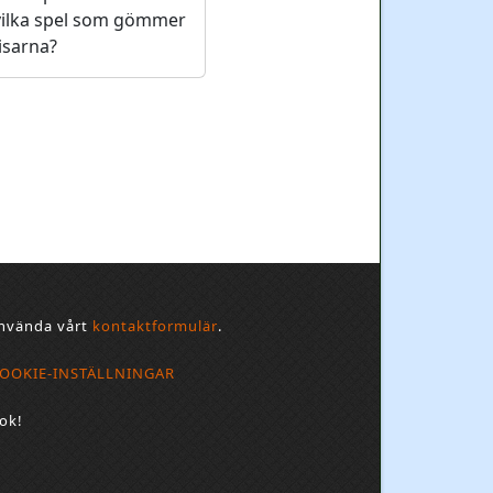
vilka spel som gömmer
isarna?
 använda vårt
kontaktformulär
.
OOKIE-INSTÄLLNINGAR
bok!