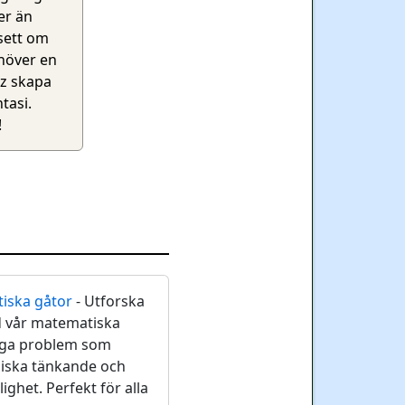
er än
vsett om
ehöver en
iz skapa
tasi.
!
iska gåtor
- Utforska
d vår matematiska
riga problem som
giska tänkande och
ighet. Perfekt för alla