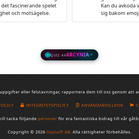
 det fascinerande spelet
Kan du avkoda 
ighet och motsägelse.
sig bakom emoj
ARCYNIA
QUIZ AV
uppgifter eller felstavningar, rapportera dem till oss genom att
POLICY
INTEGRITETSPOLICY
ANVÄNDARVILLKOR
C
vill tacka följande
personer
för era fantastiska bidrag till vår gåt
Copyright © 2026
Injosoft AB
.
Alla rättigheter förbehålles.