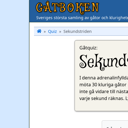
GÅTBOKEN
Sveriges största samling av gåtor och klurighet
Quiz
Sekundstriden
Gåtquiz:
Sekund
I denna adrenalinfylld
möta 30 kluriga gåtor 
inte gå vidare till näs
varje sekund räknas. Ly