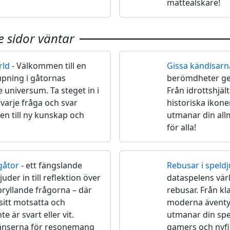
matteälskare!
 sidor väntar
rld
- Välkommen till en
Gissa kändisarn
🌟
upning i gåtornas
berömdheter ge
 universum. Ta steget in i
Från idrottshjält
 varje fråga och svar
historiska ikone
en till ny kunskap och
utmanar din all
för alla!
gåtor
- ett fängslande
Rebusar i speld
🕹
der in till reflektion över
dataspelens vär
ryllande frågorna – där
rebusar. Från kla
sitt motsatta och
moderna äventyr
e är svart eller vit.
utmanar din spe
änserna för resonemang
gamers och nyfi