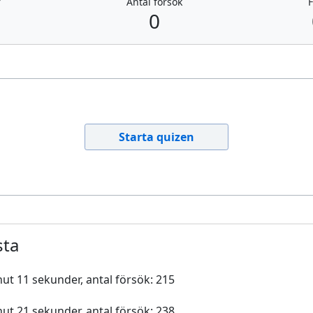
r
Antal försök
F
0
Starta quizen
sta
nut 11 sekunder, antal försök: 215
nut 21 sekunder, antal försök: 238