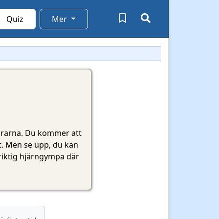
Quiz
Mer
ngrarna. Du kommer att
gt. Men se upp, du kan
n riktig hjärngympa där