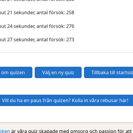
nut 21 sekunder, antal försök: 258
nut 24 sekunder, antal försök: 276
nut 27 sekunder, antal försök: 273
 om quizen
Välj en ny quiz
Tillbaka till starts
Vill du ha en paus från quizen? Kolla in våra rebusar här!
oken
är våra quiz skapade med omsorg och passion för att 