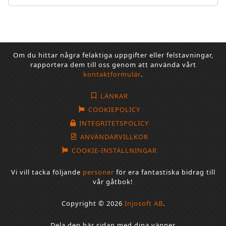
Om du hittar några felaktiga uppgifter eller felstavningar,
rapportera dem till oss genom att använda vårt
kontaktformulär
.
LÄNKAR
COOKIEPOLICY
INTEGRITETSPOLICY
ANVÄNDARVILLKOR
COOKIE-INSTÄLLNINGAR
Vi vill tacka följande
personer
för era fantastiska bidrag till
vår gåtbok!
Copyright © 2026
Injosoft AB
.
Dela den här sidan med dina vänner