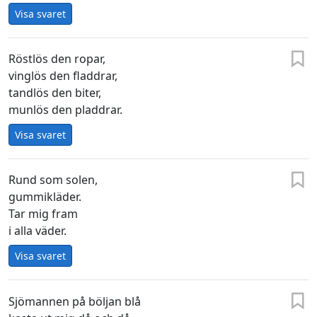
Visa svaret
Röstlös den ropar,
vinglös den fladdrar,
tandlös den biter,
munlös den pladdrar.
Visa svaret
Rund som solen,
gummikläder.
Tar mig fram
i alla väder.
Visa svaret
Sjömannen på böljan blå