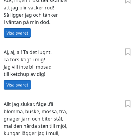
Ack, ingen tröst det skänker
att jag blir vacker röd!
Så ligger jag och tänker
i väntan på min död.
Visa svaret
Aj, aj, aj! Ta det lugnt!
Ta försiktigt i mig!
Jag vill inte bli mosad
till ketchup av dig!
Visa svaret
Allt jag slukar, fågel,fä
blomma, buske, mossa, trä,
gnager järn och biter stål,
mal den hårda sten till mjöl,
kungar lägger jag i mull,