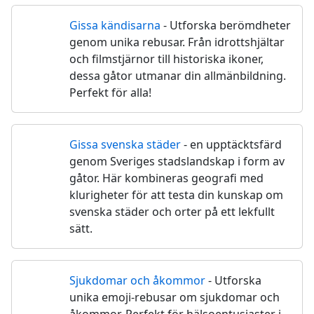
Gissa kändisarna
- Utforska berömdheter
🌟
genom unika rebusar. Från idrottshjältar
och filmstjärnor till historiska ikoner,
dessa gåtor utmanar din allmänbildning.
Perfekt för alla!
Gissa svenska städer
- en upptäcktsfärd
🏘️
genom Sveriges stadslandskap i form av
gåtor. Här kombineras geografi med
klurigheter för att testa din kunskap om
svenska städer och orter på ett lekfullt
sätt.
Sjukdomar och åkommor
- Utforska
🤒
unika emoji-rebusar om sjukdomar och
åkommor. Perfekt för hälsoentusiaster i