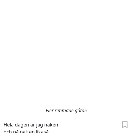
Fler rimmade gåtor!
Hela dagen är jag naken
och på natten likaså.