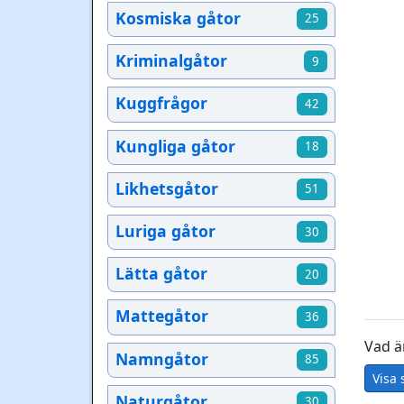
Kosmiska gåtor
25
Kriminalgåtor
9
Kuggfrågor
42
Kungliga gåtor
18
Likhetsgåtor
51
Luriga gåtor
30
Lätta gåtor
20
Mattegåtor
36
Vad är
Namngåtor
85
Visa 
Naturgåtor
30