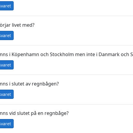
svaret
örjar livet med?
svaret
inns i Köpenhamn och Stockholm men inte i Danmark och S
svaret
inns i slutet av regnbågen?
svaret
inns vid slutet på en regnbåge?
svaret