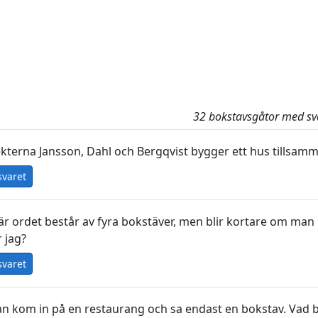
32 bokstavsgåtor med sv
ekterna Jansson, Dahl och Bergqvist bygger ett hus tillsam
svaret
r ordet består av fyra bokstäver, men blir kortare om man läg
 jag?
svaret
n kom in på en restaurang och sa endast en bokstav. Vad b