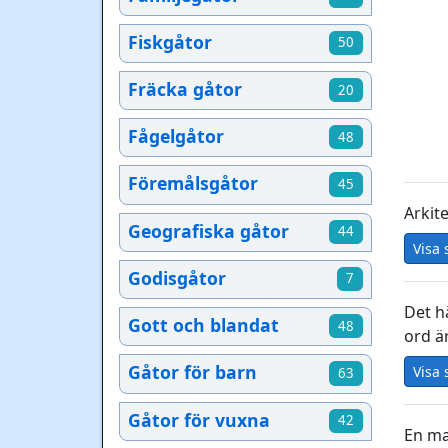
Fiskgåtor
50
Fräcka gåtor
20
Fågelgåtor
48
Föremålsgåtor
45
Arkit
Geografiska gåtor
44
Visa 
Godisgåtor
7
Det hä
Gott och blandat
48
ord är
Gåtor för barn
Visa 
63
Gåtor för vuxna
42
En ma