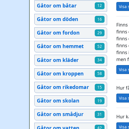
Gåtor om båtar
12
Visa 
Gåtor om döden
16
Finns 
finns 
Gåtor om fordon
29
finns 
finns 
Gåtor om hemmet
52
finns 
men f
Gåtor om kläder
34
Visa 
Gåtor om kroppen
58
Gåtor om rikedomar
15
Hur få
Visa 
Gåtor om skolan
19
Gåtor om smådjur
31
Hur k
Visa 
Gåtor om vatten
42