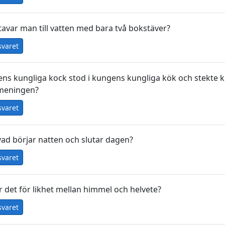
tavar man till vatten med bara två bokstäver?
svaret
ns kungliga kock stod i kungens kungliga kök och stekte 
 meningen?
svaret
ad börjar natten och slutar dagen?
svaret
r det för likhet mellan himmel och helvete?
svaret