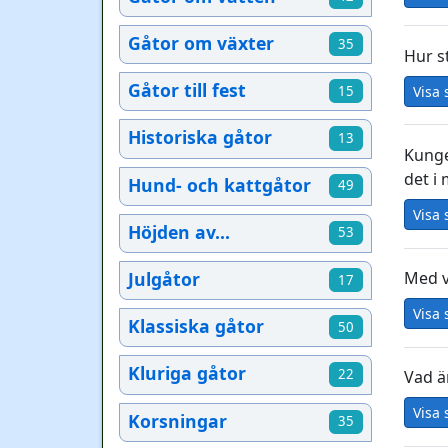
Gåtor om växter
35
Hur s
Gåtor till fest
Visa 
15
Historiska gåtor
13
Kunge
det i
Hund- och kattgåtor
49
Visa 
Höjden av...
53
Julgåtor
Med v
17
Visa 
Klassiska gåtor
50
Kluriga gåtor
22
Vad ä
Visa 
Korsningar
35