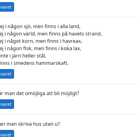
svaret
ej i någon sjö, men finns i alla land,
ej i någon värld, men finns på havets strand,
ej i något korn, men finns i havreax,
ej i någon fisk, men finns i koka lax,
inte i järn heller stål,
inns i smedens hammarskaft.
svaret
r man det omöjliga att bli möjligt?
svaret
an man skriva hus utan u?
svaret