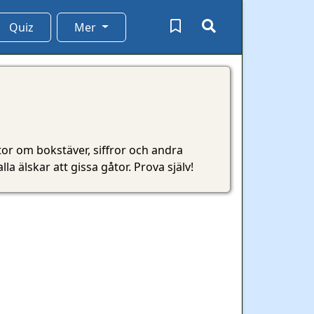
Quiz
Mer
tor om bokstäver, siffror och andra
a älskar att gissa gåtor. Prova själv!