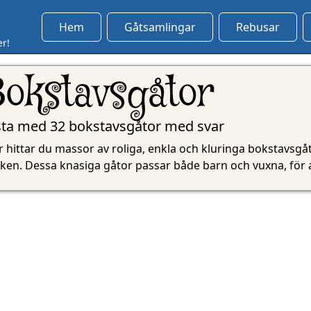
Hem
Gåtsamlingar
Rebusar
er!
Bokstavsgåtor
sta med 32 bokstavsgåtor med svar
 hittar du massor av roliga, enkla och kluringa bokstavsgå
ken. Dessa knasiga gåtor passar både barn och vuxna, för all