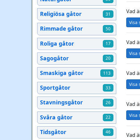
Vad ä
Religiösa gåtor
31
Visa 
Rimmade gåtor
50
Vad ä
Roliga gåtor
17
Visa 
Sagogåtor
20
Smaskiga gåtor
Vad ä
113
Visa 
Sportgåtor
33
Stavningsgåtor
26
Vad ä
Visa 
Svåra gåtor
22
Tidsgåtor
46
Vad ä