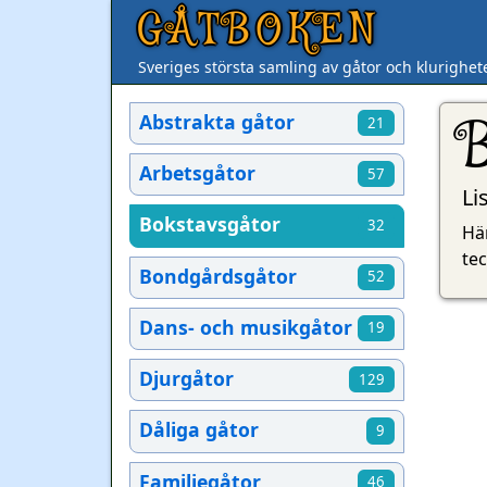
GÅTBOKEN
Sveriges största samling av gåtor och klurighet
Abstrakta gåtor
21
Arbetsgåtor
57
Li
Bokstavsgåtor
32
Här
tec
Bondgårdsgåtor
52
Dans- och musikgåtor
19
Djurgåtor
129
Dåliga gåtor
9
Familjegåtor
46