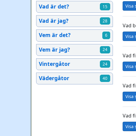
Vad är det?
Visa 
15
Vad är jag?
28
Vad b
Vem är det?
6
Visa 
Vem är jag?
24
Vad f
Vintergåtor
24
Visa 
Vädergåtor
40
Vad f
Visa 
Vad f
Visa 