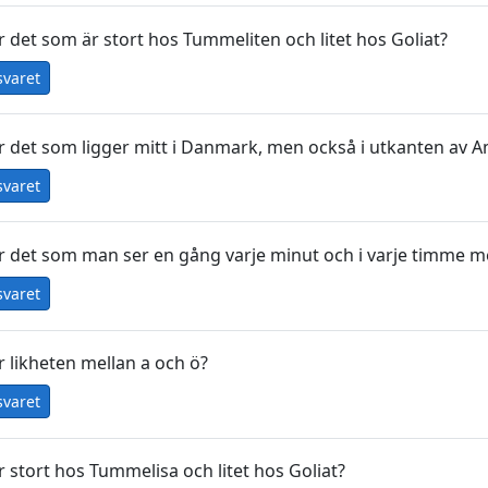
r det som är stort hos Tummeliten och litet hos Goliat?
svaret
r det som ligger mitt i Danmark, men också i utkanten av
svaret
r det som man ser en gång varje minut och i varje timme me
svaret
r likheten mellan a och ö?
svaret
r stort hos Tummelisa och litet hos Goliat?