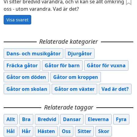
Vi sitter bredvid varandra, och vi kan se allt omkring
oss - utom varandra. Vad är det?
Visa svaret
Relaterade kategorier
Dans- och musikgåtor
Djurgåtor
Fräcka gåtor
Gåtor för barn
Gåtor för vuxna
Gåtor om döden
Gåtor om kroppen
Gåtor om skolan
Gåtor om växter
Vad är det?
Relaterade taggar
Allt
Bra
Bredvid
Dansar
Eleverna
Fyra
Hål
Hår
Hästen
Oss
Sitter
Skor