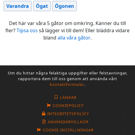
Varandra
Ögat
Ögonen
Det här var våra 5 gåtor om omkring. Känner du till
fler?
Tipsa oss
så lägger vi till dem! Eller bläddra vidare
bland
alla våra gåtor
.
Om du hittar några felaktiga uppgifter eller felstavningar,
rapportera dem till oss genom att använda vårt
kontaktformulär
.
LÄNKAR
COOKIEPOLICY
INTEGRITETSPOLICY
ANVÄNDARVILLKOR
COOKIE-INSTÄLLNINGAR