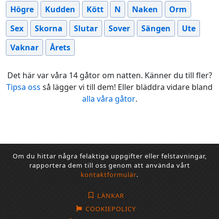
Högre
Kudden
Kött
N
Naken
Orm
Sex
Skorna
Slutar
Sover
Sängen
Ute
Vaknar
Årets
Det här var våra 14 gåtor om natten. Känner du till fler?
Tipsa oss
så lägger vi till dem! Eller bläddra vidare bland
alla våra gåtor
.
Om du hittar några felaktiga uppgifter eller felstavningar,
rapportera dem till oss genom att använda vårt
kontaktformulär
.
LÄNKAR
COOKIEPOLICY