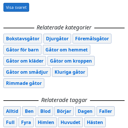
Visa svaret
Relaterade kategorier
Bokstavsgåtor
Djurgåtor
Föremålsgåtor
Gåtor för barn
Gåtor om hemmet
Gåtor om kläder
Gåtor om kroppen
Gåtor om smådjur
Kluriga gåtor
Rimmade gåtor
Relaterade taggar
Alltid
Ben
Blod
Börjar
Dagen
Faller
Full
Fyra
Himlen
Huvudet
Hästen