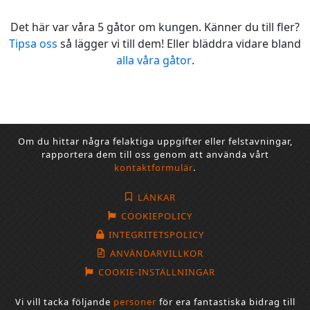
Det här var våra 5 gåtor om kungen. Känner du till fler?
Tipsa oss
så lägger vi till dem! Eller bläddra vidare bland
alla våra gåtor
.
Om du hittar några felaktiga uppgifter eller felstavningar,
rapportera dem till oss genom att använda vårt
kontaktformulär
.
LÄNKAR
COOKIEPOLICY
INTEGRITETSPOLICY
ANVÄNDARVILLKOR
COOKIE-INSTÄLLNINGAR
Vi vill tacka följande
personer
för era fantastiska bidrag till