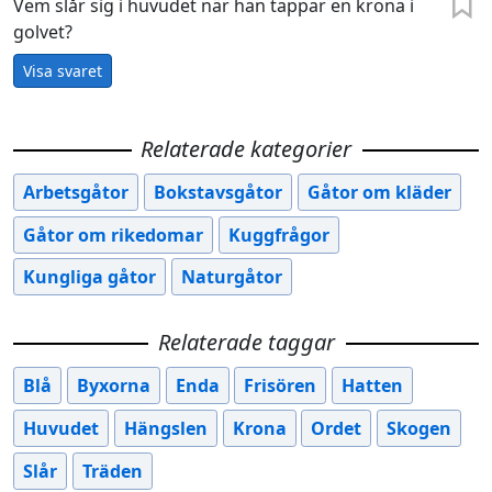
Vem slår sig i huvudet när han tappar en krona i
golvet?
Visa svaret
Relaterade kategorier
Arbetsgåtor
Bokstavsgåtor
Gåtor om kläder
Gåtor om rikedomar
Kuggfrågor
Kungliga gåtor
Naturgåtor
Relaterade taggar
Blå
Byxorna
Enda
Frisören
Hatten
Huvudet
Hängslen
Krona
Ordet
Skogen
Slår
Träden