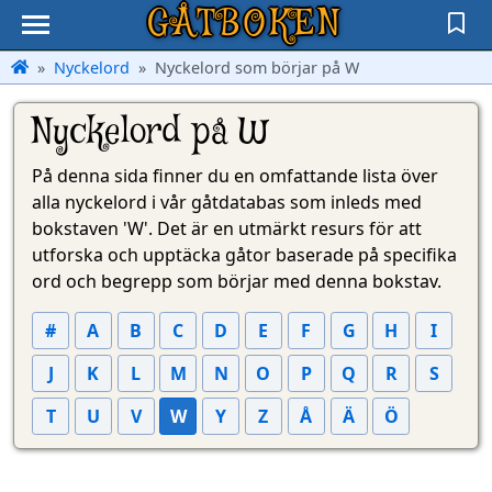
GÅTBOKEN
Nyckelord
Nyckelord som börjar på W
Nyckelord på W
På denna sida finner du en omfattande lista över
alla nyckelord i vår gåtdatabas som inleds med
bokstaven 'W'. Det är en utmärkt resurs för att
utforska och upptäcka gåtor baserade på specifika
ord och begrepp som börjar med denna bokstav.
#
A
B
C
D
E
F
G
H
I
J
K
L
M
N
O
P
Q
R
S
T
U
V
W
Y
Z
Å
Ä
Ö