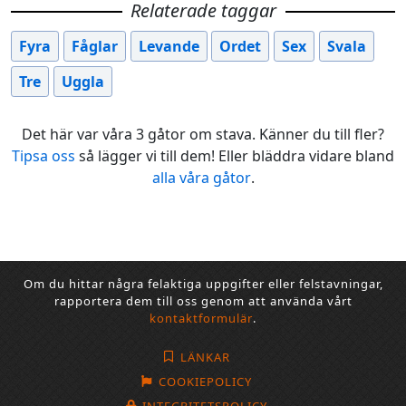
Relaterade taggar
Fyra
Fåglar
Levande
Ordet
Sex
Svala
Tre
Uggla
Det här var våra 3 gåtor om stava. Känner du till fler?
Tipsa oss
så lägger vi till dem! Eller bläddra vidare bland
alla våra gåtor
.
Om du hittar några felaktiga uppgifter eller felstavningar,
rapportera dem till oss genom att använda vårt
kontaktformulär
.
LÄNKAR
COOKIEPOLICY
INTEGRITETSPOLICY